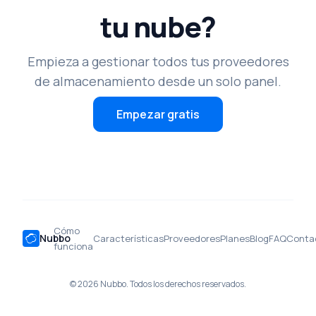
tu nube?
Empieza a gestionar todos tus proveedores
de almacenamiento desde un solo panel.
Empezar gratis
Cómo
Nubbo
Características
Proveedores
Planes
Blog
FAQ
Conta
funciona
© 2026 Nubbo. Todos los derechos reservados.