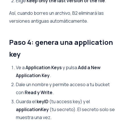
Elige
Keep only the last version of the file
.
Así, cuando borres un archivo, B2 eliminará las
versiones antiguas automáticamente.
Paso 4: genera una application
key
Ve a
Application Keys
y pulsa
Add a New
Application Key
.
Dale un nombre y permite acceso a tu bucket
con
Read y Write
.
Guarda el
keyID
(tu access key) y el
applicationKey
(tu secreto). El secreto solo se
muestra una vez.