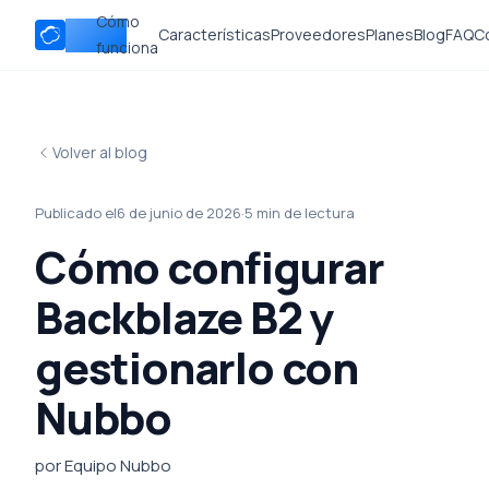
Cómo
Nubbo
Características
Proveedores
Planes
Blog
FAQ
C
funciona
Volver al blog
Publicado el6 de junio de 2026
·
5 min de lectura
Cómo configurar
Backblaze B2 y
gestionarlo con
Nubbo
por Equipo Nubbo