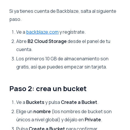
Si ya tienes cuenta de Backblaze, salta al siguiente
paso.
Ve a
backblaze.com
y regístrate.
Abre
B2 Cloud Storage
desde el panel de tu
cuenta.
Los primeros 10 GB de almacenamiento son
gratis, así que puedes empezar sin tarjeta.
Paso 2: crea un bucket
Ve a
Buckets
y pulsa
Create a Bucket
.
Elige un
nombre
(los nombres de bucket son
únicos a nivel global) y déjalo en
Private
.
Pulsa
Create a Bucket
para confirmar.